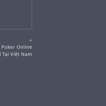
 Poker Online
í Tại Việt Nam