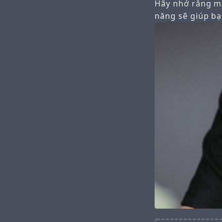
Hãy nhớ rằng m
năng sẽ giúp bạ