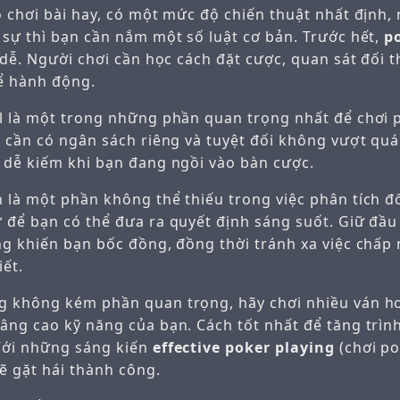
ò chơi bài hay, có một mức độ chiến thuật nhất định,
 sự thì bạn cần nắm một số luật cơ bản. Trước hết,
p
 dễ. Người chơi cần học cách đặt cược, quan sát đối t
ể hành động.
l là một trong những phần quan trọng nhất để chơi p
n cần có ngân sách riêng và tuyệt đối không vượt qu
 dễ kiếm khi bạn đang ngồi vào bàn cược.
 là một phần không thể thiếu trong việc phân tích đố
 để bạn có thể đưa ra quyết định sáng suốt. Giữ đầu 
ng khiến bạn bốc đồng, đồng thời tránh xa việc chấp
iết.
 không kém phần quan trọng, hãy chơi nhiều ván hơ
âng cao kỹ năng của bạn. Cách tốt nhất để tăng trình
Với những sáng kiến
effective poker playing
(chơi po
ẽ gặt hái thành công.